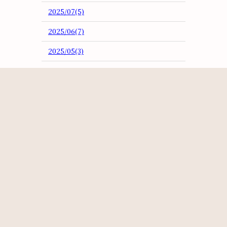
2025/07(5)
2025/06(7)
2025/05(3)
2025/04(2)
2025/03(5)
2025/02(3)
2025/01(4)
2024/12(3)
2024/11(3)
2024/10(5)
2024/09(3)