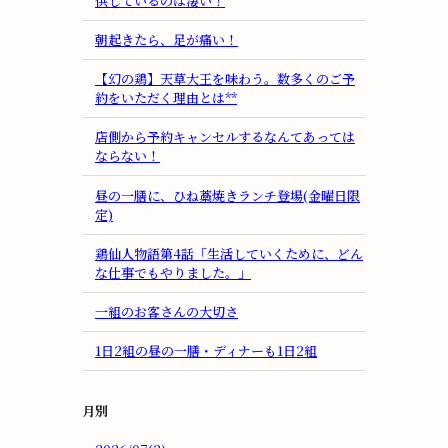
供しているのは凄い！
朝起きたら、足が痛い！
【幻の鶏】天草大王を味わう。数多くのご予
約をいただく理由とは**
店側から予約キャンセルするなんてあっては
ならない！
昼の一膳に、ひね藁焼きランチ登場(金曜日限
定)
鶏仙人物語第4話「生活していくために、どん
な仕事でもやりました。」
一組のお客さんの大切さ
1日2組の昼の一膳・ディナーも1日2組
月別