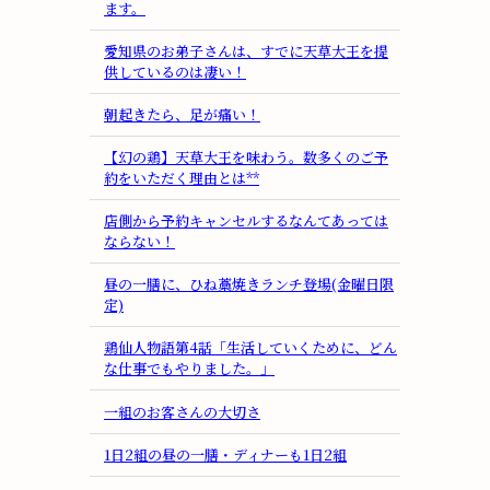
ます。
愛知県のお弟子さんは、すでに天草大王を提
供しているのは凄い！
朝起きたら、足が痛い！
【幻の鶏】天草大王を味わう。数多くのご予
約をいただく理由とは**
店側から予約キャンセルするなんてあっては
ならない！
昼の一膳に、ひね藁焼きランチ登場(金曜日限
定)
鶏仙人物語第4話「生活していくために、どん
な仕事でもやりました。」
一組のお客さんの大切さ
1日2組の昼の一膳・ディナーも1日2組