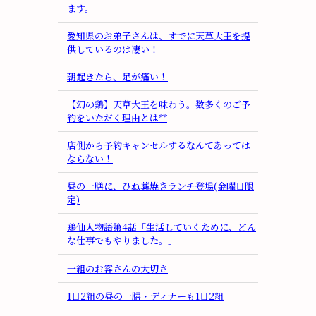
ます。
愛知県のお弟子さんは、すでに天草大王を提
供しているのは凄い！
朝起きたら、足が痛い！
【幻の鶏】天草大王を味わう。数多くのご予
約をいただく理由とは**
店側から予約キャンセルするなんてあっては
ならない！
昼の一膳に、ひね藁焼きランチ登場(金曜日限
定)
鶏仙人物語第4話「生活していくために、どん
な仕事でもやりました。」
一組のお客さんの大切さ
1日2組の昼の一膳・ディナーも1日2組