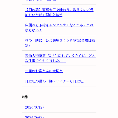
【幻の鶏】天草大王を味わう。数多くのご予
約をいただく理由とは**
店側から予約キャンセルするなんてあっては
ならない！
昼の一膳に、ひね藁焼きランチ登場(金曜日限
定)
鶏仙人物語第4話「生活していくために、どん
な仕事でもやりました。」
一組のお客さんの大切さ
1日2組の昼の一膳・ディナーも1日2組
月別
2026/07(2)
2026/06(2)