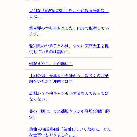
大切な「結婚記念日」を、心に残る特別な一
日に。
第４弾の本を書きました。PDFで販売してい
ます。
愛知県のお弟子さんは、すでに天草大王を提
供しているのは凄い！
朝起きたら、足が痛い！
【幻の鶏】天草大王を味わう。数多くのご予
約をいただく理由とは**
店側から予約キャンセルするなんてあっては
ならない！
昼の一膳に、ひね藁焼きランチ登場(金曜日限
定)
鶏仙人物語第4話「生活していくために、どん
な仕事でもやりました。」