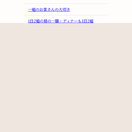
一組のお客さんの大切さ
1日2組の昼の一膳・ディナーも1日2組
月別
2026/07(2)
2026/06(2)
2026/05(1)
2026/04(1)
2026/03(3)
2026/02(3)
2026/01(4)
2025/12(1)