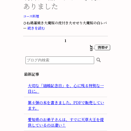
ありました
コース料理
ひね鶏藁焼き大魔桜の皮付き大せせり大魔桜の白レバ
ー
続きを読む
1
最新記事
大切な「結婚記念日」を、心に残る特別な一
日に。
第４弾の本を書きました。PDFで販売してい
ます。
愛知県のお弟子さんは、すでに天草大王を提
供しているのは凄い！