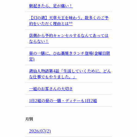
朝起きたら、足が痛い！
【幻の鶏】天草大王を味わう。数多くのご予
約をいただく理由とは**
店側から予約キャンセルするなんてあっては
ならない！
昼の一膳に、ひね藁焼きランチ登場(金曜日限
定)
鶏仙人物語第4話「生活していくために、どん
な仕事でもやりました。」
一組のお客さんの大切さ
1日2組の昼の一膳・ディナーも1日2組
月別
2026/07(2)