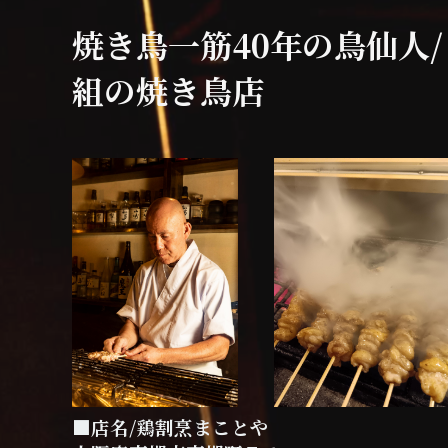
焼き鳥一筋40年の鳥仙人
組の焼き鳥店
■店名/鶏割烹まことや