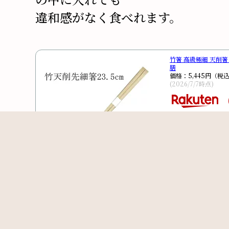
違和感がなく食べれます。
竹箸 高級極細 天削箸 白
膳
価格：5,445円（税
(2026/7/7時点)