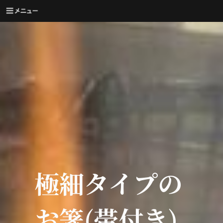
極細タイプの
お箸(帯付き)