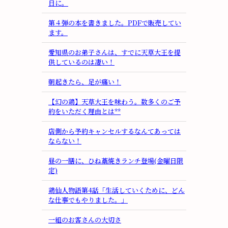
日に。
第４弾の本を書きました。PDFで販売してい
ます。
愛知県のお弟子さんは、すでに天草大王を提
供しているのは凄い！
朝起きたら、足が痛い！
【幻の鶏】天草大王を味わう。数多くのご予
約をいただく理由とは**
店側から予約キャンセルするなんてあっては
ならない！
昼の一膳に、ひね藁焼きランチ登場(金曜日限
定)
鶏仙人物語第4話「生活していくために、どん
な仕事でもやりました。」
一組のお客さんの大切さ