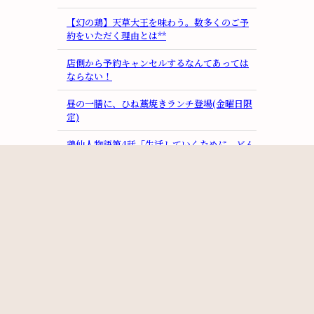
【幻の鶏】天草大王を味わう。数多くのご予
約をいただく理由とは**
店側から予約キャンセルするなんてあっては
ならない！
昼の一膳に、ひね藁焼きランチ登場(金曜日限
定)
鶏仙人物語第4話「生活していくために、どん
な仕事でもやりました。」
一組のお客さんの大切さ
1日2組の昼の一膳・ディナーも1日2組
月別
2026/07(2)
2026/06(2)