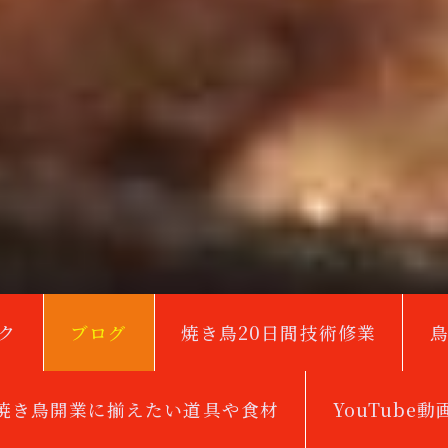
ク
ブログ
焼き鳥20日間技術修業
焼き鳥開業に揃えたい道具や食材
YouTube動