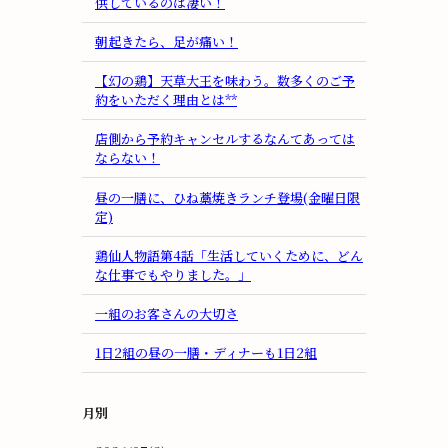
供しているのは凄い！
朝起きたら、足が痛い！
【幻の鶏】天草大王を味わう。数多くのご予
約をいただく理由とは**
店側から予約キャンセルするなんてあっては
ならない！
昼の一膳に、ひね藁焼きランチ登場(金曜日限
定)
鶏仙人物語第4話「生活していくために、どん
な仕事でもやりました。」
一組のお客さんの大切さ
1日2組の昼の一膳・ディナーも1日2組
月別