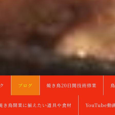
ク
ブログ
焼き鳥20日間技術修業
焼き鳥開業に揃えたい道具や食材
YouTube動