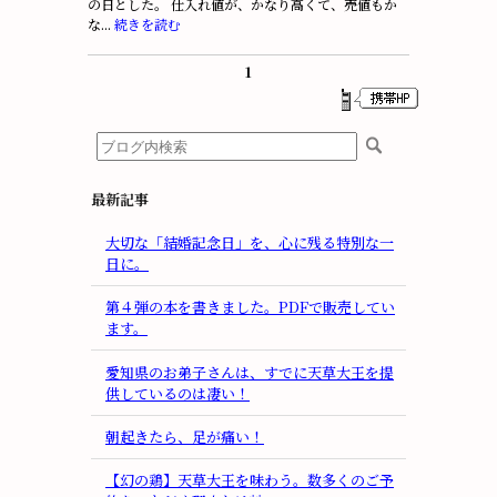
の日とした。 仕入れ値が、かなり高くて、売値もか
な...
続きを読む
1
最新記事
大切な「結婚記念日」を、心に残る特別な一
日に。
第４弾の本を書きました。PDFで販売してい
ます。
愛知県のお弟子さんは、すでに天草大王を提
供しているのは凄い！
朝起きたら、足が痛い！
【幻の鶏】天草大王を味わう。数多くのご予