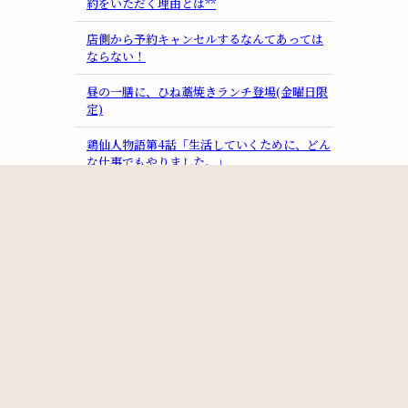
約をいただく理由とは**
店側から予約キャンセルするなんてあっては
ならない！
昼の一膳に、ひね藁焼きランチ登場(金曜日限
定)
鶏仙人物語第4話「生活していくために、どん
な仕事でもやりました。」
一組のお客さんの大切さ
1日2組の昼の一膳・ディナーも1日2組
月別
2026/07(2)
2026/06(2)
2026/05(1)