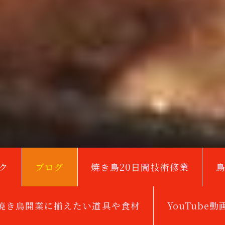
ク
ブログ
焼き鳥20日間技術修業
焼き鳥開業に揃えたい道具や食材
YouTube動