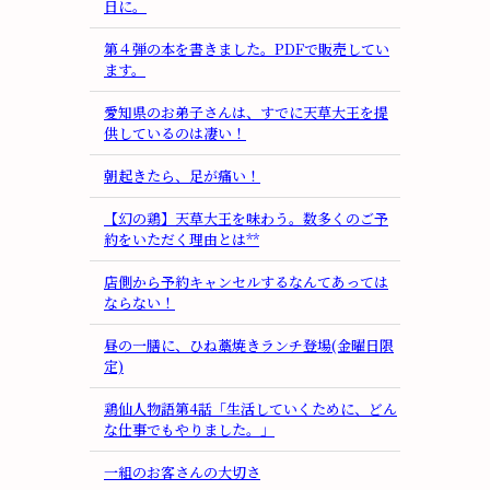
日に。
第４弾の本を書きました。PDFで販売してい
ます。
愛知県のお弟子さんは、すでに天草大王を提
供しているのは凄い！
朝起きたら、足が痛い！
【幻の鶏】天草大王を味わう。数多くのご予
約をいただく理由とは**
店側から予約キャンセルするなんてあっては
ならない！
昼の一膳に、ひね藁焼きランチ登場(金曜日限
定)
鶏仙人物語第4話「生活していくために、どん
な仕事でもやりました。」
一組のお客さんの大切さ