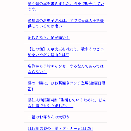
第４弾の本を書きました。PDFで販売してい
ます。
愛知県のお弟子さんは、すでに天草大王を提
供しているのは凄い！
朝起きたら、足が痛い！
【幻の鶏】天草大王を味わう。数多くのご予
約をいただく理由とは**
店側から予約キャンセルするなんてあっては
ならない！
昼の一膳に、ひね藁焼きランチ登場(金曜日限
定)
鶏仙人物語第4話「生活していくために、どん
な仕事でもやりました。」
一組のお客さんの大切さ
1日2組の昼の一膳・ディナーも1日2組