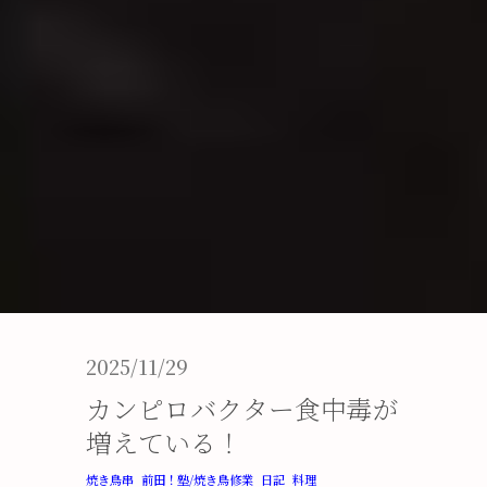
2025/11/29
カンピロバクター食中毒が
増えている！
焼き鳥串
前田！塾/焼き鳥修業
日記
料理