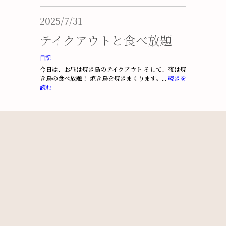
2025/7/31
テイクアウトと食べ放題
日記
今日は、お昼は焼き鳥のテイクアウト そして、夜は焼
き鳥の食べ放題！ 焼き鳥を焼きまくります。...
続きを
読む
2025/7/17
なすびが高血圧に有効
日記
料理
この前、カズレーザーと学ぶという番組で、ナスビが
高血圧に良いということをやっていた。 ナスビはあ...
続きを読む
1
2
3
4
5
6
次のページ