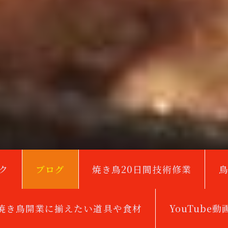
ク
ブログ
焼き鳥20日間技術修業
焼き鳥開業に揃えたい道具や食材
YouTube動