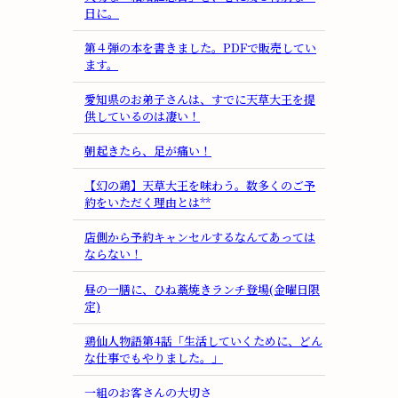
日に。
第４弾の本を書きました。PDFで販売してい
ます。
愛知県のお弟子さんは、すでに天草大王を提
供しているのは凄い！
朝起きたら、足が痛い！
【幻の鶏】天草大王を味わう。数多くのご予
約をいただく理由とは**
店側から予約キャンセルするなんてあっては
ならない！
昼の一膳に、ひね藁焼きランチ登場(金曜日限
定)
鶏仙人物語第4話「生活していくために、どん
な仕事でもやりました。」
一組のお客さんの大切さ