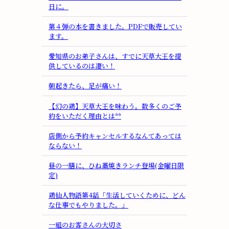
日に。
第４弾の本を書きました。PDFで販売してい
ます。
愛知県のお弟子さんは、すでに天草大王を提
供しているのは凄い！
朝起きたら、足が痛い！
【幻の鶏】天草大王を味わう。数多くのご予
約をいただく理由とは**
店側から予約キャンセルするなんてあっては
ならない！
昼の一膳に、ひね藁焼きランチ登場(金曜日限
定)
鶏仙人物語第4話「生活していくために、どん
な仕事でもやりました。」
一組のお客さんの大切さ