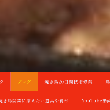
ク
ブログ
焼き鳥20日間技術修業
焼き鳥開業に揃えたい道具や食材
YouTube動