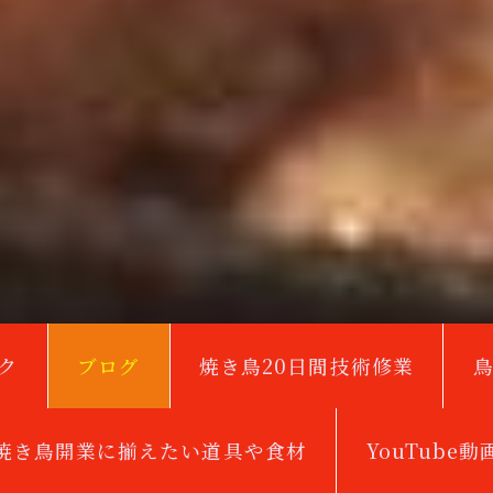
ク
ブログ
焼き鳥20日間技術修業
焼き鳥開業に揃えたい道具や食材
YouTube動