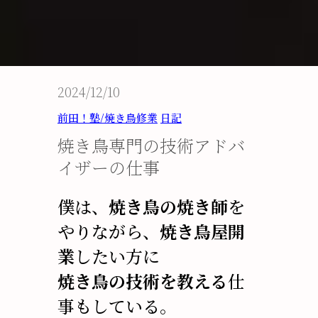
2024/12/10
前田！塾/焼き鳥修業
日記
焼き鳥専門の技術アドバ
イザーの仕事
僕は、
焼き鳥の焼き師
を
やりながら、
焼き鳥屋開
業
したい方に
焼き鳥の技術を教える
仕
事もしている。