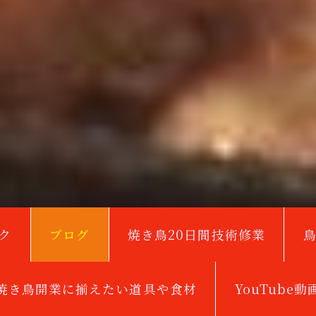
ク
ブログ
焼き鳥20日間技術修業
焼き鳥開業に揃えたい道具や食材
YouTube動