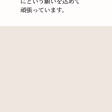
にという願いを込めて
頑張っています。
最新記事
大切な「結婚記念日」を、心に残る特別な一
日に。
第４弾の本を書きました。PDFで販売してい
ます。