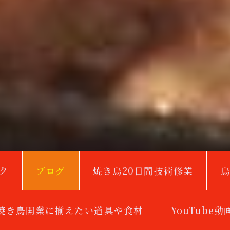
ク
ブログ
焼き鳥20日間技術修業
焼き鳥開業に揃えたい道具や食材
YouTube動