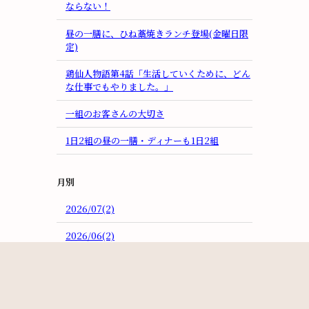
ならない！
昼の一膳に、ひね藁焼きランチ登場(金曜日限
定)
鶏仙人物語第4話「生活していくために、どん
な仕事でもやりました。」
一組のお客さんの大切さ
1日2組の昼の一膳・ディナーも1日2組
月別
2026/07(2)
2026/06(2)
2026/05(1)
2026/04(1)