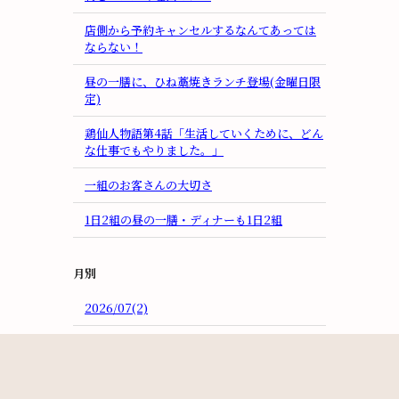
店側から予約キャンセルするなんてあっては
ならない！
昼の一膳に、ひね藁焼きランチ登場(金曜日限
定)
鶏仙人物語第4話「生活していくために、どん
な仕事でもやりました。」
一組のお客さんの大切さ
1日2組の昼の一膳・ディナーも1日2組
月別
2026/07(2)
2026/06(2)
2026/05(1)