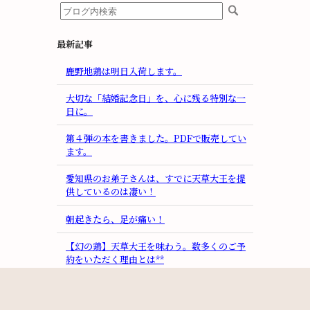
最新記事
鹿野地鶏は明日入荷します。
大切な「結婚記念日」を、心に残る特別な一
日に。
第４弾の本を書きました。PDFで販売してい
ます。
愛知県のお弟子さんは、すでに天草大王を提
供しているのは凄い！
朝起きたら、足が痛い！
【幻の鶏】天草大王を味わう。数多くのご予
約をいただく理由とは**
店側から予約キャンセルするなんてあっては
ならない！