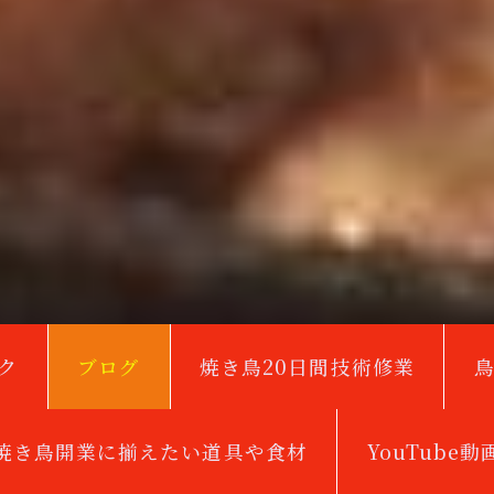
ク
ブログ
焼き鳥20日間技術修業
焼き鳥開業に揃えたい道具や食材
YouTube動