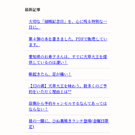
最新記事
大切な「結婚記念日」を、心に残る特別な一
日に。
第４弾の本を書きました。PDFで販売してい
ます。
愛知県のお弟子さんは、すでに天草大王を提
供しているのは凄い！
朝起きたら、足が痛い！
【幻の鶏】天草大王を味わう。数多くのご予
約をいただく理由とは**
店側から予約キャンセルするなんてあっては
ならない！
昼の一膳に、ひね藁焼きランチ登場(金曜日限
定)