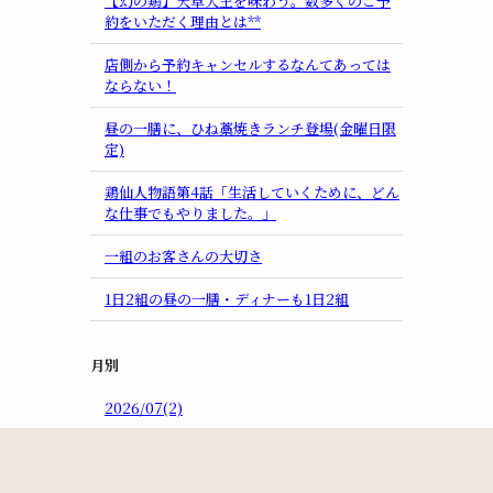
【幻の鶏】天草大王を味わう。数多くのご予
約をいただく理由とは**
店側から予約キャンセルするなんてあっては
ならない！
昼の一膳に、ひね藁焼きランチ登場(金曜日限
定)
鶏仙人物語第4話「生活していくために、どん
な仕事でもやりました。」
一組のお客さんの大切さ
1日2組の昼の一膳・ディナーも1日2組
月別
2026/07(2)
2026/06(2)