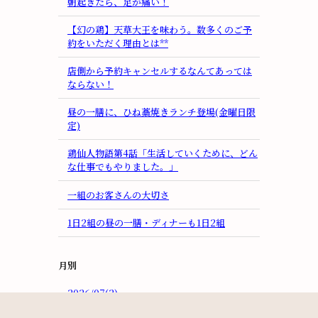
朝起きたら、足が痛い！
【幻の鶏】天草大王を味わう。数多くのご予
約をいただく理由とは**
店側から予約キャンセルするなんてあっては
ならない！
昼の一膳に、ひね藁焼きランチ登場(金曜日限
定)
鶏仙人物語第4話「生活していくために、どん
な仕事でもやりました。」
一組のお客さんの大切さ
1日2組の昼の一膳・ディナーも1日2組
月別
2026/07(2)